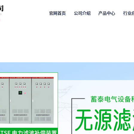
官网首页
公司介绍
产品中心
行业