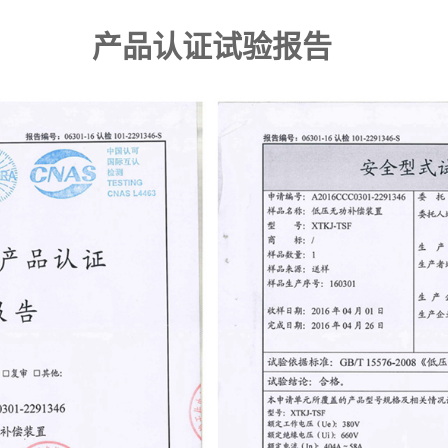
产品认证试验报告