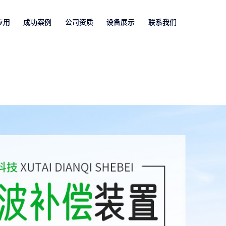
应用
成功案例
公司资质
设备展示
联系我们